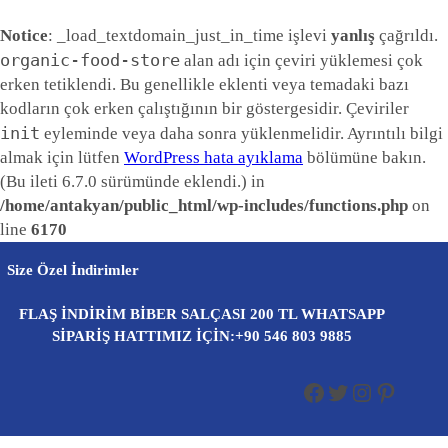
Notice
: _load_textdomain_just_in_time işlevi
yanlış
çağrıldı.
organic-food-store
alan adı için çeviri yüklemesi çok
erken tetiklendi. Bu genellikle eklenti veya temadaki bazı
kodların çok erken çalıştığının bir göstergesidir. Çeviriler
init
eyleminde veya daha sonra yüklenmelidir. Ayrıntılı bilgi
almak için lütfen
WordPress hata ayıklama
bölümüne bakın.
(Bu ileti 6.7.0 sürümünde eklendi.) in
/home/antakyan/public_html/wp-includes/functions.php
on
line
6170
İçeriğe
Size Özel İndirimler
geç
FLAŞ İNDİRİM BİBER SALÇASI 200 TL WHATSAPP
SİPARİŞ HATTIMIZ İÇİN:+90 546 803 9885
Facebook
Twitter
Instagram
Pinterest