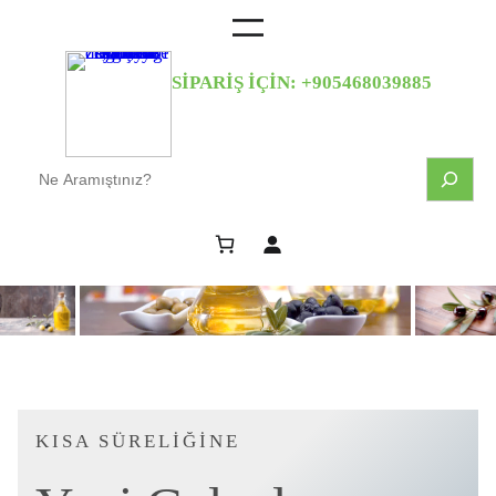
SİPARİŞ İÇİN: +905468039885
S
e
a
r
c
h
KISA SÜRELİĞİNE