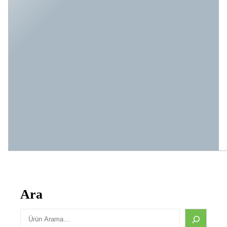
Ara
S
e