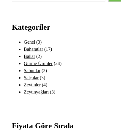
a
r
c
Kategoriler
h
3
Genel
3
ü
1
Baharatlar
17
r
2
7
Ballar
2
ü
ü
ü
2
Gurme Ürünler
24
n
r
2
r
4
Sabunlar
2
ü
3
ü
ü
ü
Salçalar
3
n
ü
r
4
n
r
Zeytinler
4
r
ü
ü
3
ü
Zeytinyağları
3
ü
n
r
ü
n
n
ü
r
n
ü
n
Fiyata Göre Sırala